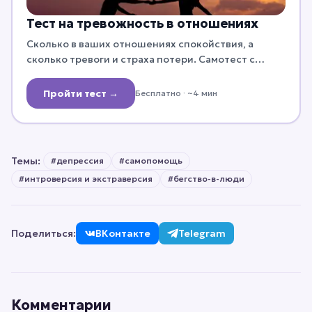
Тест на тревожность в отношениях
Сколько в ваших отношениях спокойствия, а
сколько тревоги и страха потери. Самотест с
разбором и рекомендациями.
Пройти тест →
Бесплатно
· ~4 мин
Темы:
#
депрессия
#
самопомощь
#
интроверсия и экстраверсия
#
бегство-в-люди
Поделиться:
ВКонтакте
Telegram
Комментарии