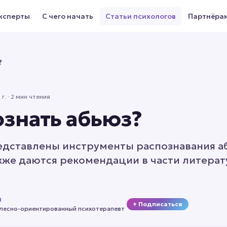
ксперты
С чего начать
Статьи психологов
Партнёра
?
г.
· 2 мин чтения
ознать абьюз?
редставлены инструменты распознавания а
акже даются рекомендации в части литера
+ Подписаться
елесно-ориентированный психотерапевт