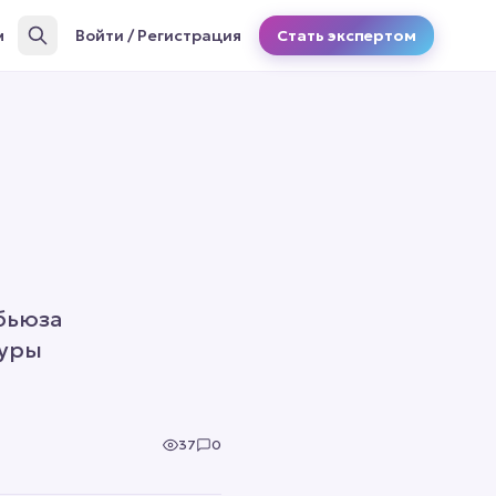
м
Войти / Регистрация
Стать экспертом
бьюза
туры
37
0