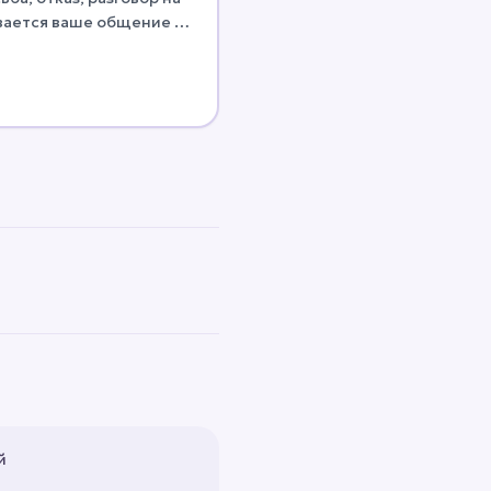
вается ваше общение и
й