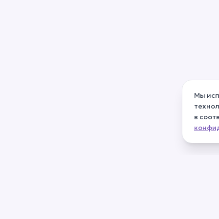
Мы исп
технол
в соот
конфи