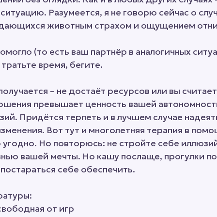
ситуацию. Разумеется, я не говорю сейчас о слу
дающихся животным страхом и ощущением отни
омогло (то есть ваш партнёр в аналогичных ситуа
 тратьте время, бегите.
получается – не достаёт ресурсов или вы считает
ошения превышает ценность вашей автономности 
зий. Придётся терпеть и в лучшем случае надеят
зменения. Вот тут и многолетняя терапия в помо
то угодно. Но повторюсь: не стройте себе иллюзи
знью вашей мечты. Но кашу послаще, прогулки п
постараться себе обеспечить.
ратуры:
 свободная от игр