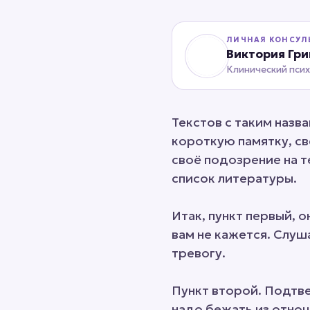
ЛИЧНАЯ КОНСУЛ
Виктория Гр
Клинический пси
Текстов с таким назв
короткую памятку, с
своё подозрение на т
список литературы.
Итак, пункт первый, о
вам не кажется. Слуша
тревогу.
Пункт второй. Подтве
надо бежать из отнош