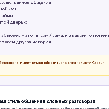
асильственное общение
бной жены
взаймы
рытой дверью
абьюзер – это ты сам / сама, и в какой-то момен
совсем другая история.
беспокоит, имеет смысл обратиться к специалисту. Статья — 
аш стиль общения в сложных разговорах
5 ситуаций, в которых легко узнать себя: спор с коллегой, прос