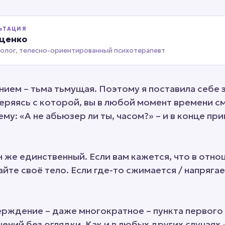
ЬТАЦИЯ
иценко
холог, телесно-ориентированный психотерапевт
анием – тьма тьмущая. Поэтому я поставила себе 
веряясь с которой, вы в любой момент времени 
ему: «А не абьюзер ли ты, часом?» – и в конце п
н же единственный. Если вам кажется, что в отно
йте своё тело. Если где-то сжимается / напрягае
рждение – даже многократное – пункта первого 
ений без оглядки. Как и в любых других случаях