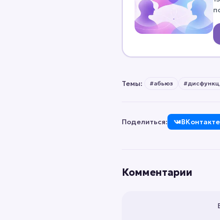
п
ч
Темы:
#
абьюз
#
дисфункц
Поделиться:
ВКонтакте
Комментарии