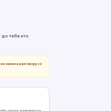
т до тебя это
не замена разговору со
ьба, отказ, разговор на