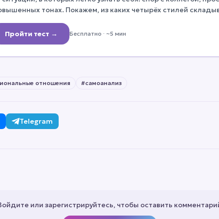
овышенных тонах. Покажем, из каких четырёх стилей склады
то с этим делать.
Пройти тест →
Бесплатно
· ~5 мин
иональные отношения
#
самоанализ
Telegram
Войдите или зарегистрируйтесь, чтобы оставить комментари