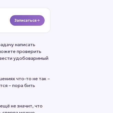
Записаться
задачу написать
сможете проверить
ривести удобоваримый
шениях что-то не так –
тся – пора бить
ещё не значит, что
 – сперва можно