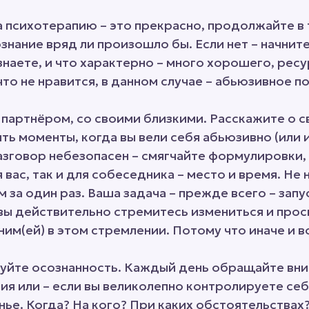
а психотерапию – это прекрасно, продолжайте в
ознание вряд ли произошло бы. Если нет – начнит
знаете, и что характерно – много хорошего, ресу
что не нравится, в данном случае – абьюзивное п
партнёром, со своими близкими. Расскажите о с
ть моменты, когда вы вели себя абьюзивно (или и
зговор небезопасен – смягчайте формулировки, 
 вас, так и для собеседника – место и время. Не
 за один раз. Ваша задача – прежде всего – запу
 вы действительно стремитесь измениться и прос
ним(ей) в этом стремлении. Потому что иначе и в
куйте осознанность. Каждый день обращайте вн
я или – если вы великолепно контролируете себя 
е. Когда? На кого? При каких обстоятельствах?