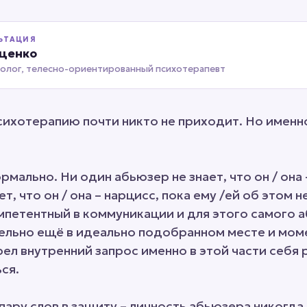
ЬТАЦИЯ
иценко
холог, телесно-ориентированный психотерапевт
сихотерапию почти никто не приходит. Но именно
рмально. Ни один абьюзер не знает, что он / она 
т, что он / она – нарцисс, пока ему /ей об этом 
омпетентный в коммуникации и для этого самого 
ельно ещё в идеально подобранном месте и моме
ел внутренний запрос именно в этой части себя р
ся.
ару слов в защиту – личность абьюзера никогда к