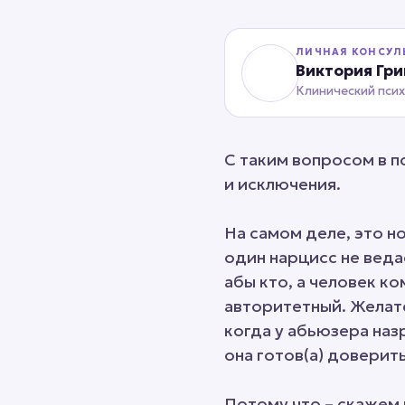
ЛИЧНАЯ КОНСУЛ
Виктория Гр
Клинический пси
С таким вопросом в п
и исключения.
На самом деле, это но
один нарцисс не ведае
абы кто, а человек к
авторитетный. Желат
когда у абьюзера назр
она готов(а) доверить
Потому что – скажем п