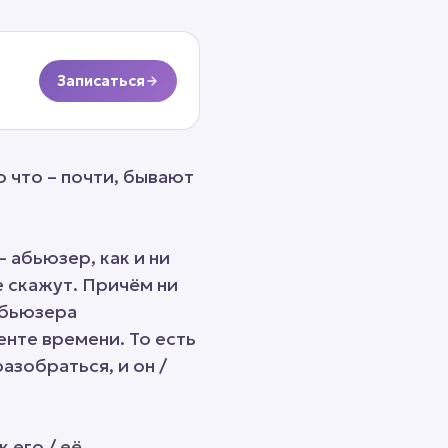
Записаться
 что – почти, бывают
– абьюзер, как и ни
не скажут. Причём ни
абьюзера
нте времени. То есть
азобраться, и он /
 его / её