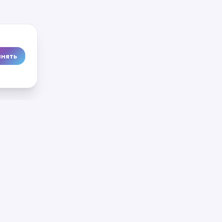
нять
ров
Будьте в курсе
я программа
Новые курсы и статьи
артнёрство
каждую неделю
OK