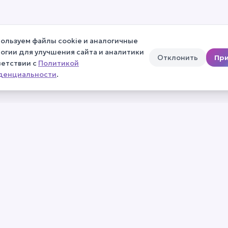
ользуем файлы cookie и аналогичные
огии для улучшения сайта и аналитики
Отклонить
При
ветствии с
Политикой
денциальности
.
тов
Для экспертов
Для партнё
риалов
Стать экспертом
Партнёрска
Онлайн-приём бесплатно
Оформить п
Продать курс платформе
просу
Подать заявку