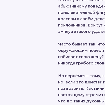
абьюзивному поведени
привлекательной фиг
красивы в своём деле
поклонников. Вокруг 
амплуа этакого удали
Часто бывает так, чт
окружающим поверить
избивает свою жену? 
никогда грубого сло
Но вернёмся к тому, к
но, если это действи
поздравить. Как миним
настоящему стремитес
что до таких духовн