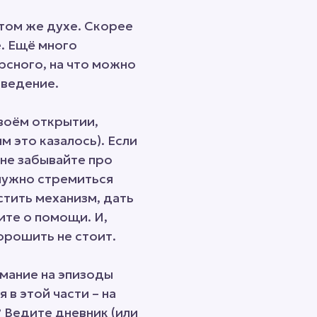
 том же духе. Скорее
е. Ещё много
рсного, на что можно
оведение.
воём открытии,
м это казалось). Если
не забывайте про
 нужно стремиться
стить механизм, дать
ите о помощи. И,
орошить не стоит.
имание на эпизоды
в этой части – на
 Ведите дневник (или