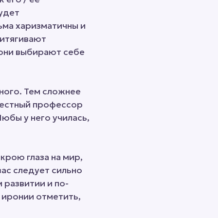
будет
ьма харизматичны и
ритягивают
 они выбирают себе
ного. Тем сложнее
вестный профессор
Любы у него училась,
ткрою глаза на мир,
вас следует сильно
м развитии и по-
 иронии отметить,