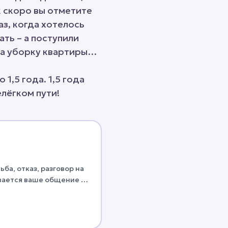
к скоро вы отметите
з, когда хотелось
ть – а поступили
 на уборку квартиры…
,5 года. 1,5 года
елёгком пути!
ьба, отказ, разговор на
вается ваше общение и