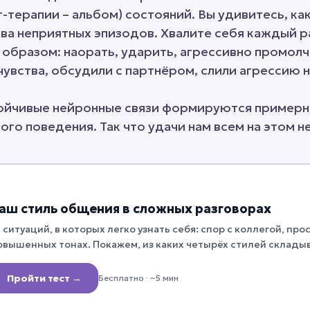
т-терапии – альбом) состояний. Вы удивитесь, ка
а неприятных эпизодов. Хвалите себя каждый ра
образом: наорать, ударить, агрессивно промолча
 чувства, обсудили с партнёром, слили агрессию
ойчивые нейронные связи формируются примерно 1
ого поведения. Так что удачи нам всем на этом н
аш стиль общения в сложных разговорах
5 ситуаций, в которых легко узнать себя: спор с коллегой, прос
овышенных тонах. Покажем, из каких четырёх стилей склады
то с этим делать.
Пройти тест →
Бесплатно
· ~5 мин