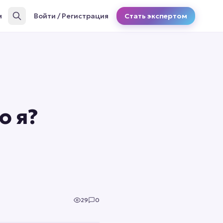
м
Войти / Регистрация
Стать экспертом
о я?
29
0