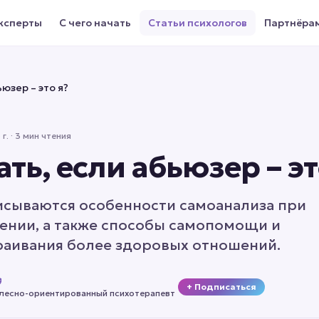
ксперты
С чего начать
Статьи психологов
Партнёра
ьюзер – это я?
г.
· 3 мин чтения
ать, если абьюзер – эт
писываются особенности самоанализа при
ении, а также способы самопомощи и
раивания более здоровых отношений.
+ Подписаться
елесно-ориентированный психотерапевт