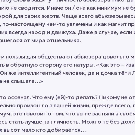
ю не сводится. Иначе он / она как минимум не 
урой для своих жертв. Чаще всего абьюзеры вес
, по-настоящему чем-то увлечены и как магнит п
них всегда народ и движуха. Даже в случае, если
вшегося от мира отшельника.
о и пользы для общества от абьюзера довольно м
 в обратную сторону его натуры. «Как это – из
Он же интеллигентный человек, да и дочка тёти 
ва не слышала…»
то осознал. Что ему (ей)-то делать? Никому не о
тельно произошло в вашей жизни, прежде всего, 
ум, это говорит о том, что вы не застыли в своё
ь стать лучше как личность. Можно не без доли
ых высот мало кто добирается…