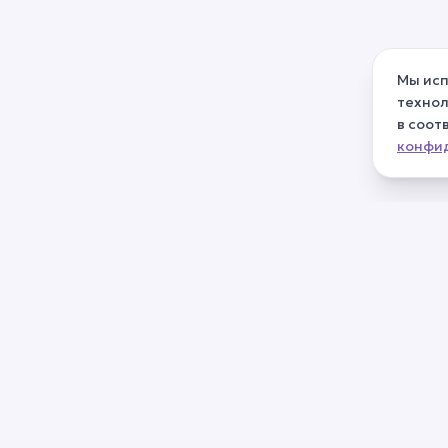
Мы исп
технол
в соот
конфи
Для резиден
Каталог мате
О нас
Эксперты
Частые вопросы
Вебинары
Контакты
Подбор по за