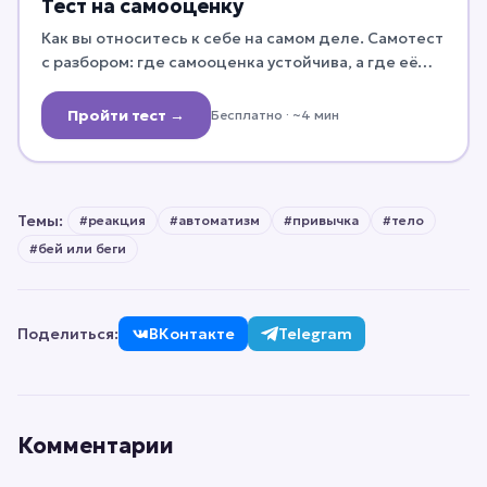
Тест на самооценку
Как вы относитесь к себе на самом деле. Самотест
с разбором: где самооценка устойчива, а где её
стоит укрепить.
Пройти тест →
Бесплатно
· ~4 мин
Темы:
#
реакция
#
автоматизм
#
привычка
#
тело
#
бей или беги
Поделиться:
ВКонтакте
Telegram
Комментарии