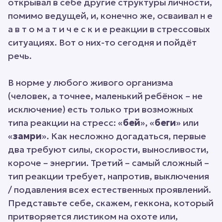
открывал в себе другие структуры личности,
помимо ведущей, и, конечно же, осваивал н е
а в т о м а т и ч е с к и е реакции в стрессовых
ситуациях. Вот о них-то сегодня и пойдёт
речь.
В норме у любого живого организма
(человек, а точнее, маленький ребёнок – не
исключение) есть только три возможных
типа реакции на стресс: «
бей
», «
беги
» или
«
замри
». Как несложно догадаться, первые
два требуют силы, скорости, выносливости,
короче – энергии. Третий – самый сложный –
тип реакции требует, напротив, выключения
/ подавления всех естественных проявлений.
Представьте себе, скажем, геккона, который
притворяется листиком на охоте или,