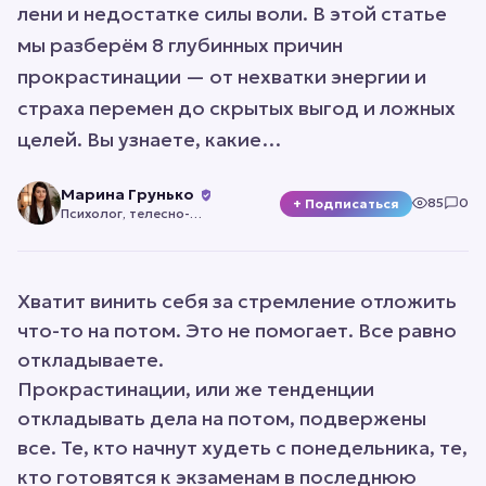
лени и недостатке силы воли. В этой статье
мы разберём 8 глубинных причин
прокрастинации — от нехватки энергии и
страха перемен до скрытых выгод и ложных
целей. Вы узнаете, какие…
Марина Грунько
85
0
+ Подписаться
Психолог, телесно-
ориентированный терапевт,
профориентолог
Хватит винить себя за стремление отложить
что-то на потом. Это не помогает. Все равно
откладываете.
Прокрастинации, или же тенденции
откладывать дела на потом, подвержены
все. Те, кто начнут худеть с понедельника, те,
кто готовятся к экзаменам в последнюю