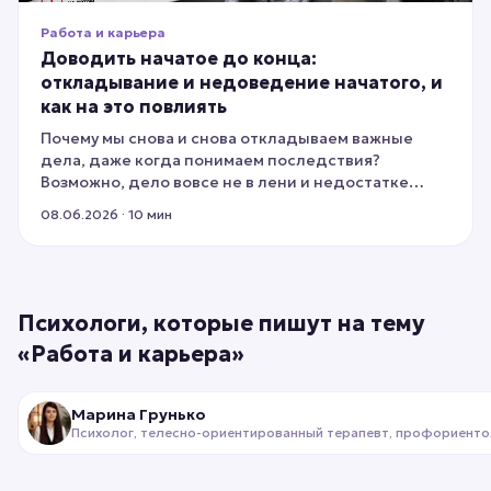
Работа и карьера
Доводить начатое до конца:
откладывание и недоведение начатого, и
как на это повлиять
Почему мы снова и снова откладываем важные
дела, даже когда понимаем последствия?
Возможно, дело вовсе не в лени и недостатке
силы воли. В этой статье мы разберём 8 глубинных
08.06.2026
· 10 мин
причин прокрастинации — от нехватки энергии и
страха перемен до скрытых выгод и ложных
целей. Вы узнаете, какие…
Психологи, которые пишут на тему
«
Работа и карьера
»
Марина Грунько
Психолог, телесно-ориентированный терапевт, профориенто