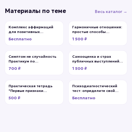
Материалы по теме
Весь каталог →
Комплекс аффирмаций
Гармоничные отношения:
для позитивных
простые способы
жизненных изменений
улучшения
Бесплатно
1 500 ₽
(проработка убеждений)
взаимопонимания,
доверия и любви
Симптом не случайность
Самооценка и страх
Практикум по
публичных выступлений:
психосоматике и
как проявиться, если
700 ₽
1 500 ₽
хроническому стрессу.
тревога сковала по рукам
и ногам?
Практическая тетрадь
Психодиагностический
"Первые признаки
тест: определите свой
выгорания.
ведущий тип личности и
500 ₽
Бесплатно
Самодиагностика и план
стратегию развития.
выхода"