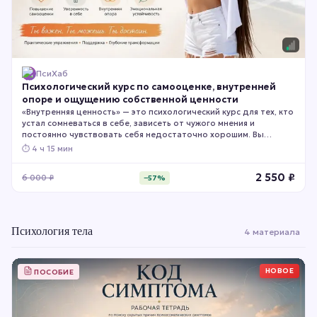
ПсиХаб
Психологический курс по самооценке, внутренней
опоре и ощущению собственной ценности
«Внутренняя ценность» — это психологический курс для тех, кто
устал сомневаться в себе, зависеть от чужого мнения и
постоянно чувствовать себя недостаточно хорошим. Вы
поймёте причины низкой самооценки, укрепите внутреннюю
⏱
4 ч 15 мин
опору, сможете уважать свои границы и начнёте относиться к
себе с большей уверенностью и принятием.
2 550
₽
6 000
₽
−
57
%
Психология тела
4 материала
НОВОЕ
ПОСОБИЕ