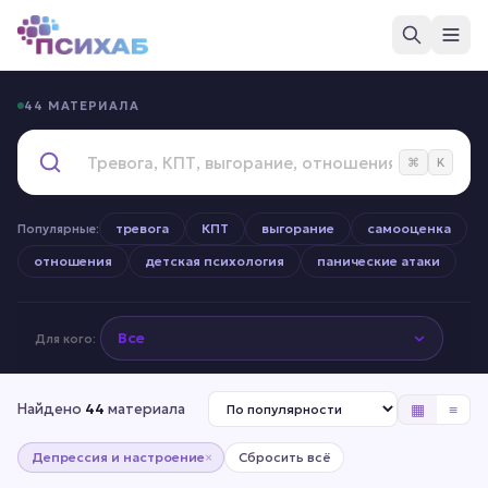
44 МАТЕРИАЛА
⌘
K
тревога
КПТ
выгорание
самооценка
Популярные:
отношения
детская психология
панические атаки
Для кого:
▦
≡
Найдено
44
материала
Депрессия и настроение
Сбросить всё
×