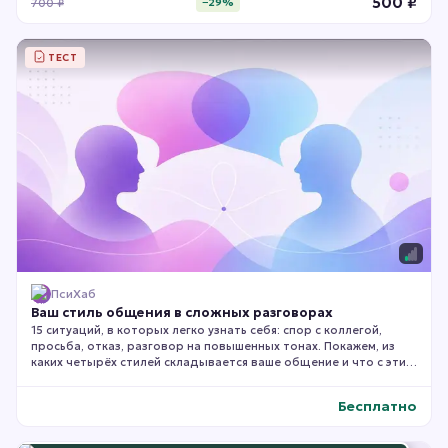
500
₽
700
₽
−
29
%
ТЕСТ
ПсиХаб
Ваш стиль общения в сложных разговорах
15 ситуаций, в которых легко узнать себя: спор с коллегой,
просьба, отказ, разговор на повышенных тонах. Покажем, из
каких четырёх стилей складывается ваше общение и что с этим
делать.
Бесплатно