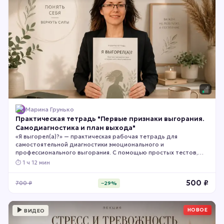
Марина Грунько
Практическая тетрадь "Первые признаки выгорания.
Самодиагностика и план выхода"
«Я выгорел(а)?» — практическая рабочая тетрадь для
самостоятельной диагностики эмоционального и
профессионального выгорания. С помощью простых тестов,
чек-листов и упражнений вы сможете определить, есть ли у вас
⏱
1 ч 12 мин
признаки выгорания, какие сферы жизни уже пострадали и
насколько серьёзным стало ваше состояние. Тетрадь поможет
500
₽
700
₽
−
29
%
увидеть первые тревожные сигналы, оценить уровень
эмоционального истощения и понять, почему откладывать
заботу о себе больше нельзя.
НОВОЕ
ВИДЕО