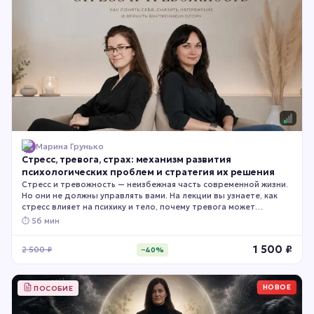
Марина Грунько
Стресс, тревога, страх: механизм развития
психологических проблем и стратегия их решения
Стресс и тревожность — неизбежная часть современной жизни.
Но они не должны управлять вами. На лекции вы узнаете, как
стресс влияет на психику и тело, почему тревога может
возникать даже без очевидных причин и какие практические
⏱
56 мин
способы помогают снизить напряжение, вернуть внутреннюю
устойчивость и лучше справляться с повседневными
1 500
₽
2 500
₽
−
40
%
нагрузками.
НОВОЕ
ПОСОБИЕ