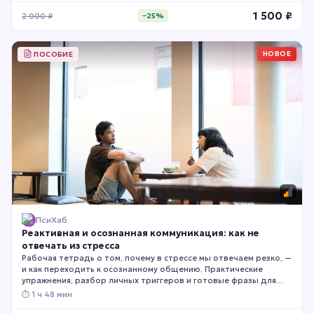
1 500
₽
2 000
₽
−
25
%
НОВОЕ
ПОСОБИЕ
ПсиХаб
Реактивная и осознанная коммуникация: как не
отвечать из стресса
Рабочая тетрадь о том, почему в стрессе мы отвечаем резко, —
и как переходить к осознанному общению. Практические
упражнения, разбор личных триггеров и готовые фразы для
напряжённых разговоров. Подойдёт тем, кто хочет меньше
⏱
1 ч 48 мин
конфликтов с близкими и коллегами.