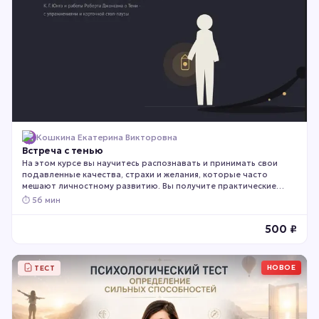
Кошкина Екатерина Викторовна
Встреча с тенью
На этом курсе вы научитесь распознавать и принимать свои
подавленные качества, страхи и желания, которые часто
мешают личностному развитию. Вы получите практические
инструменты для работы с внутренними конфликтами и
⏱
56 мин
обретёте большую целостность и свободу в поведении. Курс
подходит тем, кто готов к глубокой самопознанию, хочет
500
₽
разобраться в своих реакциях и искренне стремится к
личностному росту.
НОВОЕ
ТЕСТ