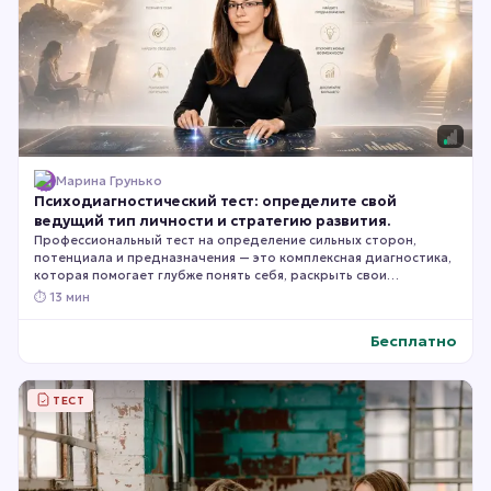
Марина Грунько
Психодиагностический тест: определите свой
ведущий тип личности и стратегию развития.
Профессиональный тест на определение сильных сторон,
потенциала и предназначения — это комплексная диагностика,
которая помогает глубже понять себя, раскрыть свои
природные способности, особенности мышления и определить
⏱
13 мин
направления, в которых вы сможете реализоваться наиболее
успешно. По итогам вы получите персональные рекомендации
Бесплатно
по выбору профессии, развитию своих сильных качеств и
преодолению типичных жизненных и карьерных сложностей.
ТЕСТ