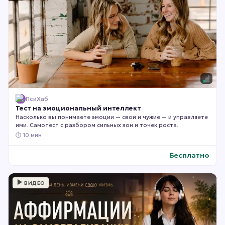
ПсиХаб
Тест на эмоциональный интеллект
Насколько вы понимаете эмоции — свои и чужие — и управляете
ими. Самотест с разбором сильных зон и точек роста.
⏱
10 мин
Бесплатно
ВИДЕО