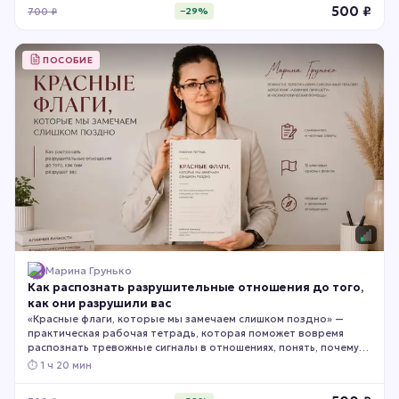
500
₽
700
₽
−
29
%
ПОСОБИЕ
Марина Грунько
Как распознать разрушительные отношения до того,
как они разрушили вас
«Красные флаги, которые мы замечаем слишком поздно» —
практическая рабочая тетрадь, которая поможет вовремя
распознать тревожные сигналы в отношениях, понять, почему
мы часто их игнорируем, и честно оценить, насколько
⏱
1 ч 20 мин
безопасны ваши отношения сегодня.