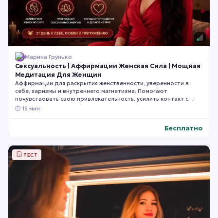
Марина Грунько
Сексуальность | Аффирмации Женская Сила | Мощная
Медитация Для Женщин
Аффирмации для раскрытия женственности, уверенности в
себе, харизмы и внутреннего магнетизма. Помогают
почувствовать свою привлекательность, усилить контакт с
собственной чувственностью, стать более раскрепощённой,
⏱
15 мин
яркой и уверенной в отношениях. Слушайте ежедневно в
течение 21 дня для максимального эффекта.
Бесплатно
ТЕСТ