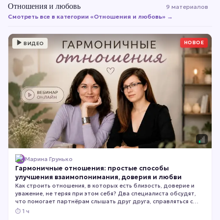
Отношения и любовь
9 материалов
Смотреть все в категории «
Отношения и любовь
» →
НОВОЕ
ВИДЕО
Марина Грунько
Гармоничные отношения: простые способы
улучшения взаимопонимания, доверия и любви
Как строить отношения, в которых есть близость, доверие и
уважение, не теряя при этом себя? Два специалиста обсудят,
что помогает партнёрам слышать друг друга, справляться с
конфликтами и сохранять эмоциональную связь.
⏱
1 ч