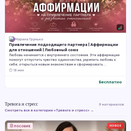
Марина Грунько
Привлечение подходящего партнера | Аффирмации
для отношений | Любовный союз
Любовь начинается с внутреннего состояния. Эти аффирмации
помогут отпустить чувство одиночества, укрепить любовь к
себе, открыться новым знакомствам и сформировать
внутренний настрой на гармоничные, взаимные и счастливые
⏱
18 мин
отношения. Слушайте их ежедневно, позволяя новым
убеждениям постепенно становиться частью вашего мышления
Бесплатно
и вашей жизни.
Тревога и стресс
9 материалов
Смотреть все в категории «
Тревога и стресс
» →
НОВОЕ
ПОСОБИЕ