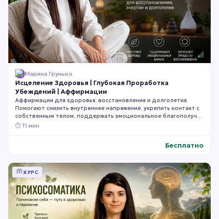
Марина Грунько
Исцеление Здоровья | Глубокая Проработка
Убеждений | Аффирмации
Аффирмации для здоровья, восстановления и долголетия.
Помогают снизить внутреннее напряжение, укрепить контакт с
собственным телом, поддержать эмоциональное благополучие
и создать психологические условия для более гармоничной
⏱
11 мин
работы организма. Сохраняйте и слушайте регулярно.
Бесплатно
КУРС