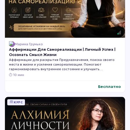
Марина Грунько
Аффирмации Для Самореализации | Личный Успех |
Осознать Смысл Жизни
Аффирмации для раскрытия Предназначения, поиска своего
места в жизни и усиления самореализации. Помогают
гармонизировать внутреннее состояние и улучшить
проявленность в работе, творчестве и других сферах.
⏱
10 мин
Рекомендуется слушать и повторять вслух для максимального
эффекта.
Бесплатно
КУРС