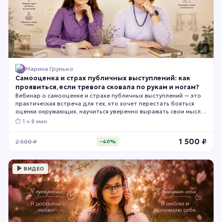
Марина Грунько
Самооценка и страх публичных выступлений: как
проявиться, если тревога сковала по рукам и ногам?
Вебинар о самооценке и страхе публичных выступлений — это
практическая встреча для тех, кто хочет перестать бояться
оценки окружающих, научиться уверенно выражать свои мысли
и чувствовать себя спокойно во время выступлений,
⏱
1 ч 8 мин
переговоров, презентаций и общения с людьми. Вы узнаете,
почему возникает страх публичных выступлений, как
1 500
₽
2 500
₽
−
40
%
самооценка влияет на уверенность в себе и получите
практические инструменты, которые помогут чувствовать себя
свободнее в любых ситуациях общения.
ВИДЕО