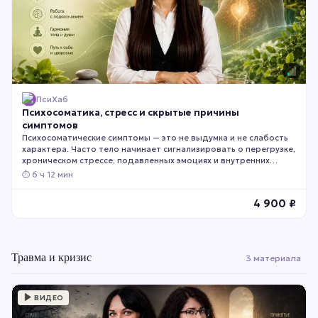
ПсиХаб
Психосоматика, стресс и скрытые причины
симптомов
Психосоматические симптомы — это не выдумка и не слабость
характера. Часто тело начинает сигнализировать о перегрузке,
хроническом стрессе, подавленных эмоциях и внутренних
конфликтах раньше, чем мы это осознаём. Этот курс поможет
⏱
6 ч 12 мин
понять связь между психикой и физическим состоянием, освоить
слышать сигналы своего организма и снизить влияние
4 900
₽
психологических факторов на самочувствие.
Травма и кризис
3 материала
ВИДЕО