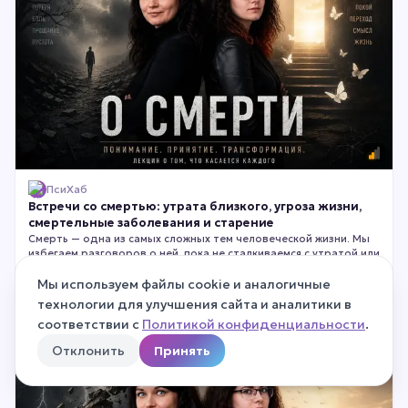
ПсиХаб
Встречи со смертью: утрата близкого, угроза жизни,
смертельные заболевания и старение
Смерть — одна из самых сложных тем человеческой жизни. Мы
избегаем разговоров о ней, пока не сталкиваемся с утратой или
тяжёлым диагнозом лицом к лицу. На этой лекции мы
поговорим о переживании смерти, горя и неизлечимой болезни
Мы используем файлы cookie и аналогичные
⏱
1 ч 25 мин
с позиции современной психологии. Без мистики, банальных
технологии для улучшения сайта и аналитики в
утешений и готовых рецептов — только честный, глубокий и
1 000
₽
соответствии с
Политикой конфиденциальности
.
2 500
₽
−
60
%
профессиональный разговор о том, как психика проживает
самые тяжёлые испытания.
Отклонить
Принять
ВИДЕО