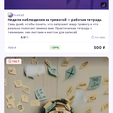
ПсиХаб
Неделя наблюдения за тревогой — рабочая тетрадь
Семь дней, чтобы понять, что запускает вашу тревогу и что
реально помогает именно вам. Практическая тетрадь с
техниками, чек-листами и местом для записей.
5.0
(
1
)
⏱
44 мин
500
₽
700
₽
−
29
%
ТЕСТ