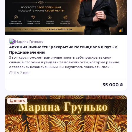
Марина Грунько
Алхимия Личности: раскрытие потенциала и путь к
Предназначению
Этот курс поможет вам лучше понять себя, раскрыть свои
сильные стороны и увидеть те возможности, которые раньше
оставались незамеченными. Вы научитесь понимать свои
природные склонности, принимать более точные решения и
⏱
11 ч 7 мин
строить жизнь в соответствии со своими настоящими
особенностями, а не чужими ожиданиями.
35 000
₽
КНИГА