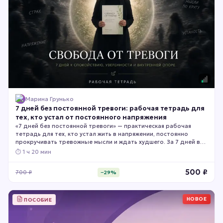
Марина Грунько
7 дней без постоянной тревоги: рабочая тетрадь для
тех, кто устал от постоянного напряжения
«7 дней без постоянной тревоги» — практическая рабочая
тетрадь для тех, кто устал жить в напряжении, постоянно
прокручивать тревожные мысли и ждать худшего. За 7 дней вы
научитесь лучше понимать своё состояние, снижать
⏱
1 ч 20 мин
интенсивность тревоги, возвращать ощущение безопасности и
делать первые шаги к более спокойной жизни. Внутри —
500
₽
700
₽
−
29
%
простые упражнения, чек-листы, техники самопомощи и
страницы для самостоятельной работы.
НОВОЕ
ПОСОБИЕ