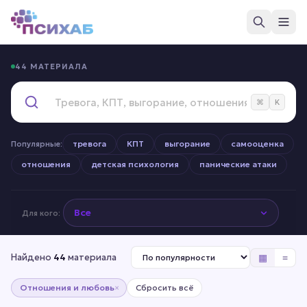
44 МАТЕРИАЛА
⌘
K
тревога
КПТ
выгорание
самооценка
Популярные:
отношения
детская психология
панические атаки
Для кого:
▦
≡
Найдено
44
материала
Отношения и любовь
Сбросить всё
×