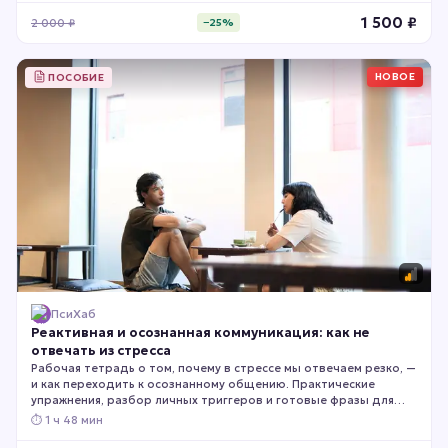
1 500
₽
2 000
₽
−
25
%
НОВОЕ
ПОСОБИЕ
ПсиХаб
Реактивная и осознанная коммуникация: как не
отвечать из стресса
Рабочая тетрадь о том, почему в стрессе мы отвечаем резко, —
и как переходить к осознанному общению. Практические
упражнения, разбор личных триггеров и готовые фразы для
напряжённых разговоров. Подойдёт тем, кто хочет меньше
⏱
1 ч 48 мин
конфликтов с близкими и коллегами.