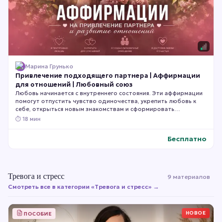
Марина Грунько
Привлечение подходящего партнера | Аффирмации
для отношений | Любовный союз
Любовь начинается с внутреннего состояния. Эти аффирмации
помогут отпустить чувство одиночества, укрепить любовь к
себе, открыться новым знакомствам и сформировать
внутренний настрой на гармоничные, взаимные и счастливые
⏱
18 мин
отношения. Слушайте их ежедневно, позволяя новым
убеждениям постепенно становиться частью вашего мышления
Бесплатно
и вашей жизни.
Тревога и стресс
9 материалов
Смотреть все в категории «
Тревога и стресс
» →
НОВОЕ
ПОСОБИЕ