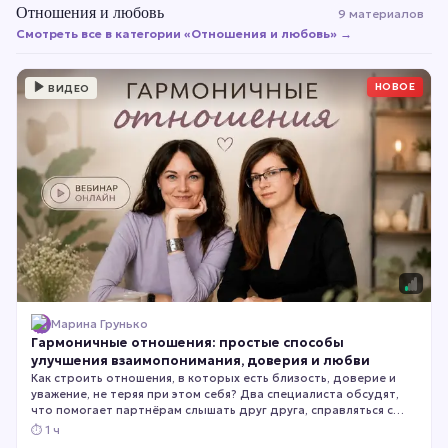
Отношения и любовь
9 материалов
Смотреть все в категории «
Отношения и любовь
» →
НОВОЕ
ВИДЕО
Марина Грунько
Гармоничные отношения: простые способы
улучшения взаимопонимания, доверия и любви
Как строить отношения, в которых есть близость, доверие и
уважение, не теряя при этом себя? Два специалиста обсудят,
что помогает партнёрам слышать друг друга, справляться с
конфликтами и сохранять эмоциональную связь.
⏱
1 ч