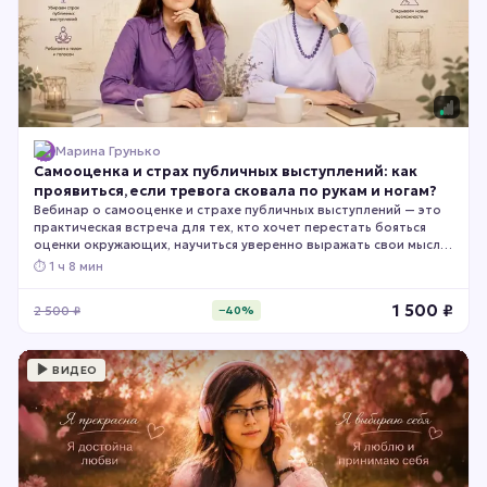
Марина Грунько
Самооценка и страх публичных выступлений: как
проявиться, если тревога сковала по рукам и ногам?
Вебинар о самооценке и страхе публичных выступлений — это
практическая встреча для тех, кто хочет перестать бояться
оценки окружающих, научиться уверенно выражать свои мысли
и чувствовать себя спокойно во время выступлений,
⏱
1 ч 8 мин
переговоров, презентаций и общения с людьми. Вы узнаете,
почему возникает страх публичных выступлений, как
1 500
₽
2 500
₽
−
40
%
самооценка влияет на уверенность в себе и получите
практические инструменты, которые помогут чувствовать себя
свободнее в любых ситуациях общения.
ВИДЕО