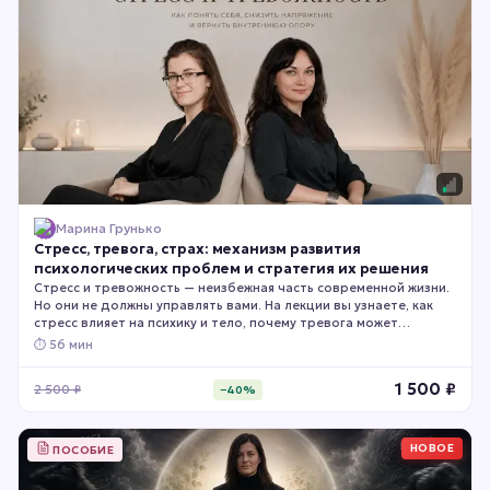
Марина Грунько
Стресс, тревога, страх: механизм развития
психологических проблем и стратегия их решения
Стресс и тревожность — неизбежная часть современной жизни.
Но они не должны управлять вами. На лекции вы узнаете, как
стресс влияет на психику и тело, почему тревога может
возникать даже без очевидных причин и какие практические
⏱
56 мин
способы помогают снизить напряжение, вернуть внутреннюю
устойчивость и лучше справляться с повседневными
1 500
₽
2 500
₽
−
40
%
нагрузками.
НОВОЕ
ПОСОБИЕ