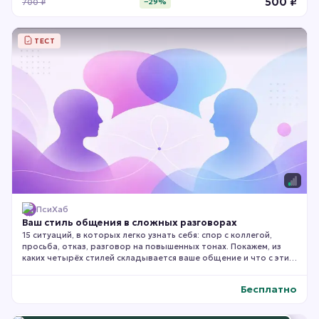
500
₽
700
₽
−
29
%
ТЕСТ
ПсиХаб
Ваш стиль общения в сложных разговорах
15 ситуаций, в которых легко узнать себя: спор с коллегой,
просьба, отказ, разговор на повышенных тонах. Покажем, из
каких четырёх стилей складывается ваше общение и что с этим
делать.
Бесплатно