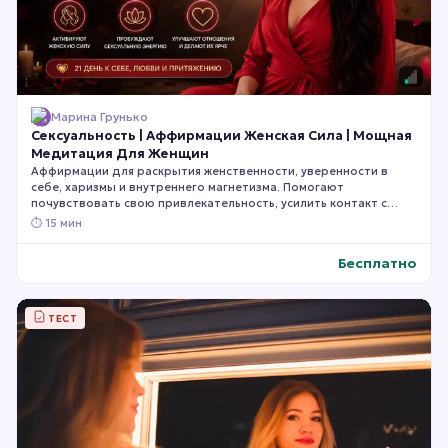
Марина Грунько
Сексуальность | Аффирмации Женская Сила | Мощная
Медитация Для Женщин
Аффирмации для раскрытия женственности, уверенности в
себе, харизмы и внутреннего магнетизма. Помогают
почувствовать свою привлекательность, усилить контакт с
собственной чувственностью, стать более раскрепощённой,
⏱
15 мин
яркой и уверенной в отношениях. Слушайте ежедневно в
течение 21 дня для максимального эффекта.
Бесплатно
ТЕСТ