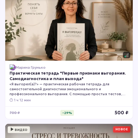
Марина Грунько
Практическая тетрадь "Первые признаки выгорания.
Самодиагностика и план выхода"
«Я выгорел(а)?» — практическая рабочая тетрадь для
самостоятельной диагностики эмоционального и
профессионального выгорания. С помощью простых тестов,
чек-листов и упражнений вы сможете определить, есть ли у вас
⏱
1 ч 12 мин
признаки выгорания, какие сферы жизни уже пострадали и
насколько серьёзным стало ваше состояние. Тетрадь поможет
500
₽
700
₽
−
29
%
увидеть первые тревожные сигналы, оценить уровень
эмоционального истощения и понять, почему откладывать
заботу о себе больше нельзя.
НОВОЕ
ВИДЕО