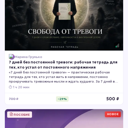
Марина Грунько
7 дней без постоянной тревоги: рабочая тетрадь для
тех, кто устал от постоянного напряжения
«7 дней без постоянной тревоги» — практическая рабочая
тетрадь для тех, кто устал жить в напряжении, постоянно
прокручивать тревожные мысли и ждать худшего. За 7 дней вы
научитесь лучше понимать своё состояние, снижать
⏱
1 ч 20 мин
интенсивность тревоги, возвращать ощущение безопасности и
делать первые шаги к более спокойной жизни. Внутри —
500
₽
700
₽
−
29
%
простые упражнения, чек-листы, техники самопомощи и
страницы для самостоятельной работы.
НОВОЕ
ПОСОБИЕ