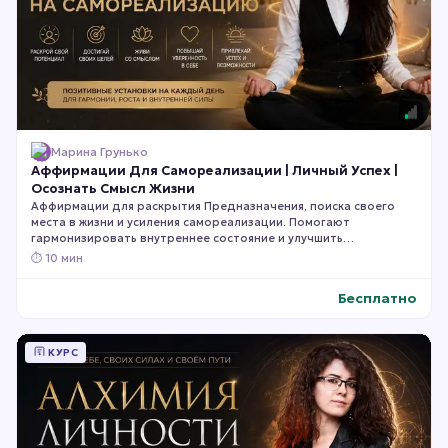
Марина Грунько
Аффирмации Для Самореализации | Личный Успех |
Осознать Смысл Жизни
Аффирмации для раскрытия Предназначения, поиска своего
места в жизни и усиления самореализации. Помогают
гармонизировать внутреннее состояние и улучшить
проявленность в работе, творчестве и других сферах.
⏱
10 мин
Рекомендуется слушать и повторять вслух для максимального
эффекта.
Бесплатно
КУРС