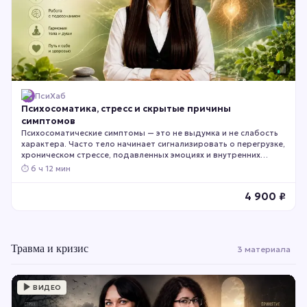
ПсиХаб
Психосоматика, стресс и скрытые причины
симптомов
Психосоматические симптомы — это не выдумка и не слабость
характера. Часто тело начинает сигнализировать о перегрузке,
хроническом стрессе, подавленных эмоциях и внутренних
конфликтах раньше, чем мы это осознаём. Этот курс поможет
⏱
6 ч 12 мин
понять связь между психикой и физическим состоянием, освоить
слышать сигналы своего организма и снизить влияние
4 900
₽
психологических факторов на самочувствие.
Травма и кризис
3 материала
ВИДЕО