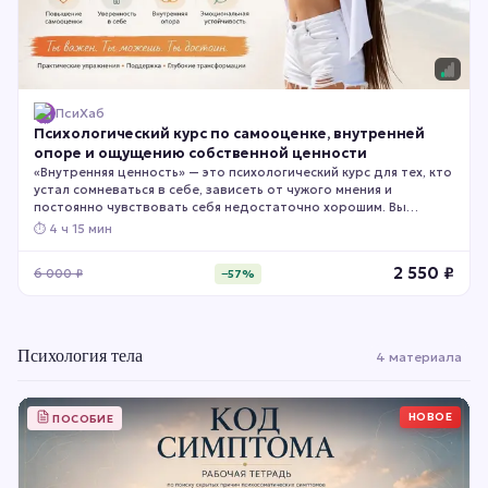
ПсиХаб
Психологический курс по самооценке, внутренней
опоре и ощущению собственной ценности
«Внутренняя ценность» — это психологический курс для тех, кто
устал сомневаться в себе, зависеть от чужого мнения и
постоянно чувствовать себя недостаточно хорошим. Вы
поймёте причины низкой самооценки, укрепите внутреннюю
⏱
4 ч 15 мин
опору, сможете уважать свои границы и начнёте относиться к
себе с большей уверенностью и принятием.
2 550
₽
6 000
₽
−
57
%
Психология тела
4 материала
НОВОЕ
ПОСОБИЕ