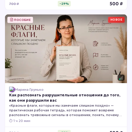
500
₽
700
₽
−
29
%
НОВОЕ
ПОСОБИЕ
Марина Грунько
Как распознать разрушительные отношения до того,
как они разрушили вас
«Красные флаги, которые мы замечаем слишком поздно» —
практическая рабочая тетрадь, которая поможет вовремя
распознать тревожные сигналы в отношениях, понять, почему
мы часто их игнорируем, и честно оценить, насколько
⏱
1 ч 20 мин
безопасны ваши отношения сегодня.