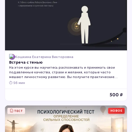
Кошкина Екатерина Викторовна
Встреча с тенью
На этом курсе вы научитесь распознавать и принимать свои
подавленные качества, страхи и желания, которые часто
мешают личностному развитию. Вы получите практические
инструменты для работы с внутренними конфликтами и
⏱
56 мин
обретёте большую целостность и свободу в поведении. Курс
подходит тем, кто готов к глубокой самопознанию, хочет
500
₽
разобраться в своих реакциях и искренне стремится к
личностному росту.
НОВОЕ
ТЕСТ