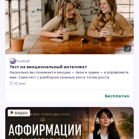
ПсиХаб
Тест на эмоциональный интеллект
Насколько вы понимаете эмоции — свои и чужие — и управляете
ими. Самотест с разбором сильных зон и точек роста.
⏱
10 мин
Бесплатно
ВИДЕО