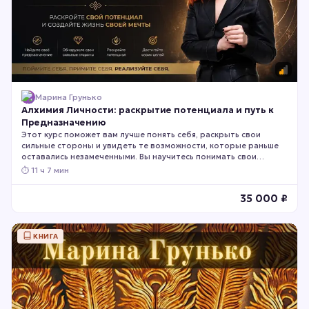
Марина Грунько
Алхимия Личности: раскрытие потенциала и путь к
Предназначению
Этот курс поможет вам лучше понять себя, раскрыть свои
сильные стороны и увидеть те возможности, которые раньше
оставались незамеченными. Вы научитесь понимать свои
природные склонности, принимать более точные решения и
⏱
11 ч 7 мин
строить жизнь в соответствии со своими настоящими
особенностями, а не чужими ожиданиями.
35 000
₽
КНИГА