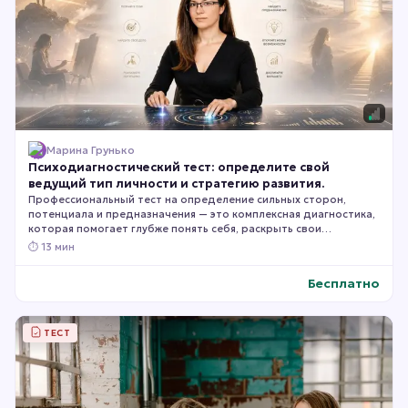
Марина Грунько
Психодиагностический тест: определите свой
ведущий тип личности и стратегию развития.
Профессиональный тест на определение сильных сторон,
потенциала и предназначения — это комплексная диагностика,
которая помогает глубже понять себя, раскрыть свои
природные способности, особенности мышления и определить
⏱
13 мин
направления, в которых вы сможете реализоваться наиболее
успешно. По итогам вы получите персональные рекомендации
Бесплатно
по выбору профессии, развитию своих сильных качеств и
преодолению типичных жизненных и карьерных сложностей.
ТЕСТ