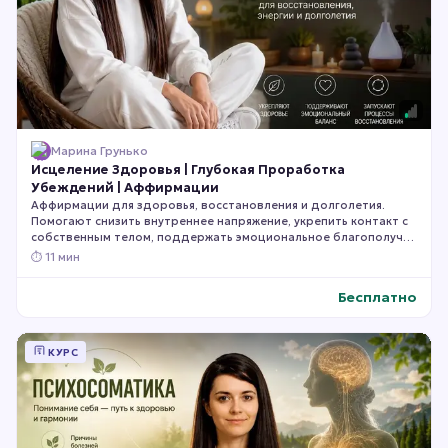
Марина Грунько
Исцеление Здоровья | Глубокая Проработка
Убеждений | Аффирмации
Аффирмации для здоровья, восстановления и долголетия.
Помогают снизить внутреннее напряжение, укрепить контакт с
собственным телом, поддержать эмоциональное благополучие
и создать психологические условия для более гармоничной
⏱
11 мин
работы организма. Сохраняйте и слушайте регулярно.
Бесплатно
КУРС