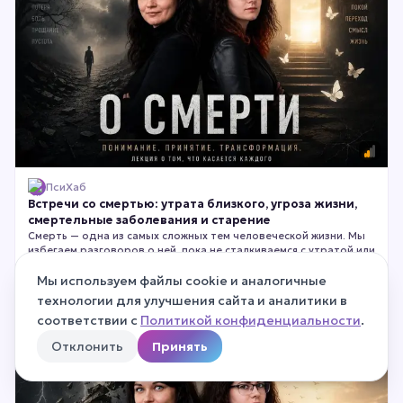
ПсиХаб
Встречи со смертью: утрата близкого, угроза жизни,
смертельные заболевания и старение
Смерть — одна из самых сложных тем человеческой жизни. Мы
избегаем разговоров о ней, пока не сталкиваемся с утратой или
тяжёлым диагнозом лицом к лицу. На этой лекции мы
поговорим о переживании смерти, горя и неизлечимой болезни
Мы используем файлы cookie и аналогичные
⏱
1 ч 25 мин
с позиции современной психологии. Без мистики, банальных
технологии для улучшения сайта и аналитики в
утешений и готовых рецептов — только честный, глубокий и
1 000
₽
соответствии с
Политикой конфиденциальности
.
2 500
₽
−
60
%
профессиональный разговор о том, как психика проживает
самые тяжёлые испытания.
Отклонить
Принять
ВИДЕО