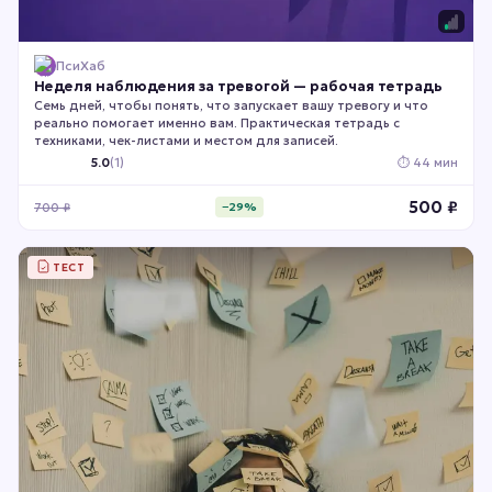
ПсиХаб
Неделя наблюдения за тревогой — рабочая тетрадь
Семь дней, чтобы понять, что запускает вашу тревогу и что
реально помогает именно вам. Практическая тетрадь с
техниками, чек-листами и местом для записей.
5.0
(
1
)
⏱
44 мин
500
₽
700
₽
−
29
%
ТЕСТ