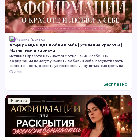
Марина Грунько
Аффирмации для любви к себе | Усиление красоты |
Магнетизм и харизма
Истинная красота начинается с отношения к себе. Эти
аффирмации помогут укрепить любовь к себе, почувствовать
свою ценность, развить уверенность и научиться смотреть на
своё отражение с теплом, принятием и благодарностью.
⏱
7 мин
Слушайте их ежедневно, позволяя новым убеждениям
постепенно становиться естественной частью вашего
Бесплатно
внутреннего мира.
ВИДЕО