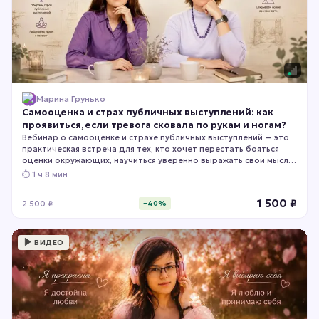
Марина Грунько
Самооценка и страх публичных выступлений: как
проявиться, если тревога сковала по рукам и ногам?
Вебинар о самооценке и страхе публичных выступлений — это
практическая встреча для тех, кто хочет перестать бояться
оценки окружающих, научиться уверенно выражать свои мысли
и чувствовать себя спокойно во время выступлений,
⏱
1 ч 8 мин
переговоров, презентаций и общения с людьми. Вы узнаете,
почему возникает страх публичных выступлений, как
1 500
₽
2 500
₽
−
40
%
самооценка влияет на уверенность в себе и получите
практические инструменты, которые помогут чувствовать себя
свободнее в любых ситуациях общения.
ВИДЕО