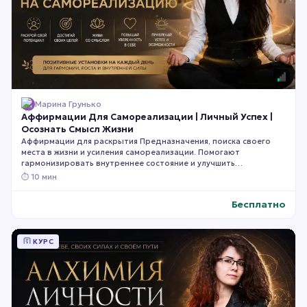
Марина Грунько
Аффирмации Для Самореализации | Личный Успех |
Осознать Смысл Жизни
Аффирмации для раскрытия Предназначения, поиска своего
места в жизни и усиления самореализации. Помогают
гармонизировать внутреннее состояние и улучшить
проявленность в работе, творчестве и других сферах.
⏱
10 мин
Рекомендуется слушать и повторять вслух для максимального
эффекта.
Бесплатно
КУРС