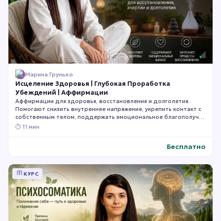
Марина Грунько
Исцеление Здоровья | Глубокая Проработка
Убеждений | Аффирмации
Аффирмации для здоровья, восстановления и долголетия.
Помогают снизить внутреннее напряжение, укрепить контакт с
собственным телом, поддержать эмоциональное благополучие
и создать психологические условия для более гармоничной
⏱
11 мин
работы организма. Сохраняйте и слушайте регулярно.
Бесплатно
КУРС