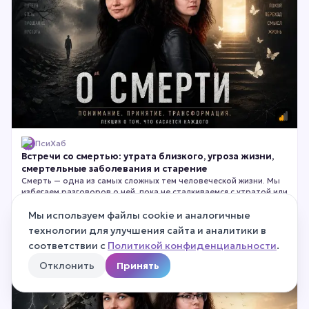
ПсиХаб
Встречи со смертью: утрата близкого, угроза жизни,
смертельные заболевания и старение
Смерть — одна из самых сложных тем человеческой жизни. Мы
избегаем разговоров о ней, пока не сталкиваемся с утратой или
тяжёлым диагнозом лицом к лицу. На этой лекции мы
поговорим о переживании смерти, горя и неизлечимой болезни
Мы используем файлы cookie и аналогичные
⏱
1 ч 25 мин
с позиции современной психологии. Без мистики, банальных
технологии для улучшения сайта и аналитики в
утешений и готовых рецептов — только честный, глубокий и
1 000
₽
соответствии с
Политикой конфиденциальности
.
2 500
₽
−
60
%
профессиональный разговор о том, как психика проживает
самые тяжёлые испытания.
Отклонить
Принять
ВИДЕО