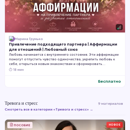
Марина Грунько
Привлечение подходящего партнера | Аффирмации
для отношений | Любовный союз
Любовь начинается с внутреннего состояния. Эти аффирмации
помогут отпустить чувство одиночества, укрепить любовь к
себе, открыться новым знакомствам и сформировать
внутренний настрой на гармоничные, взаимные и счастливые
⏱
18 мин
отношения. Слушайте их ежедневно, позволяя новым
убеждениям постепенно становиться частью вашего мышления
Бесплатно
и вашей жизни.
Тревога и стресс
9 материалов
Смотреть все в категории «
Тревога и стресс
» →
НОВОЕ
ПОСОБИЕ