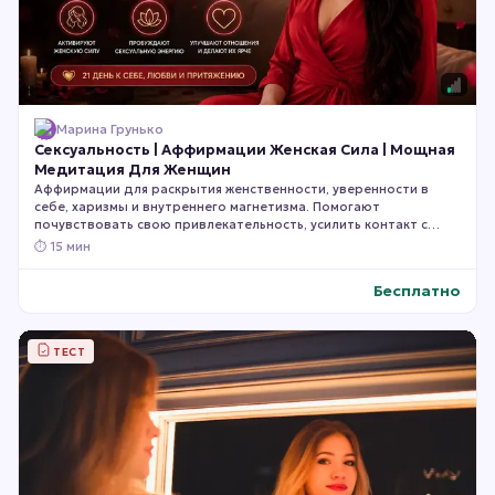
Марина Грунько
Сексуальность | Аффирмации Женская Сила | Мощная
Медитация Для Женщин
Аффирмации для раскрытия женственности, уверенности в
себе, харизмы и внутреннего магнетизма. Помогают
почувствовать свою привлекательность, усилить контакт с
собственной чувственностью, стать более раскрепощённой,
⏱
15 мин
яркой и уверенной в отношениях. Слушайте ежедневно в
течение 21 дня для максимального эффекта.
Бесплатно
ТЕСТ