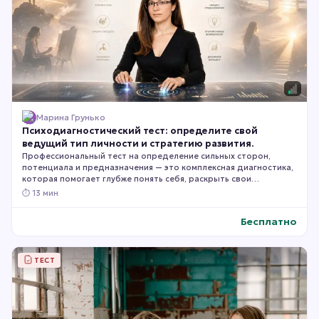
Марина Грунько
Психодиагностический тест: определите свой
ведущий тип личности и стратегию развития.
Профессиональный тест на определение сильных сторон,
потенциала и предназначения — это комплексная диагностика,
которая помогает глубже понять себя, раскрыть свои
природные способности, особенности мышления и определить
⏱
13 мин
направления, в которых вы сможете реализоваться наиболее
успешно. По итогам вы получите персональные рекомендации
Бесплатно
по выбору профессии, развитию своих сильных качеств и
преодолению типичных жизненных и карьерных сложностей.
ТЕСТ