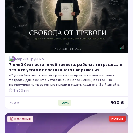
Марина Грунько
7 дней без постоянной тревоги: рабочая тетрадь для
тех, кто устал от постоянного напряжения
«7 дней без постоянной тревоги» — практическая рабочая
тетрадь для тех, кто устал жить в напряжении, постоянно
прокручивать тревожные мысли и ждать худшего. За 7 дней вы
научитесь лучше понимать своё состояние, снижать
⏱
1 ч 20 мин
интенсивность тревоги, возвращать ощущение безопасности и
делать первые шаги к более спокойной жизни. Внутри —
500
₽
700
₽
−
29
%
простые упражнения, чек-листы, техники самопомощи и
страницы для самостоятельной работы.
НОВОЕ
ПОСОБИЕ