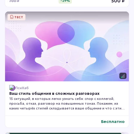
500
₽
700
₽
−
29
%
ТЕСТ
ПсиХаб
Ваш стиль общения в сложных разговорах
15 ситуаций, в которых легко узнать себя: спор с коллегой,
просьба, отказ, разговор на повышенных тонах. Покажем, из
каких четырёх стилей складывается ваше общение и что с этим
делать.
Бесплатно