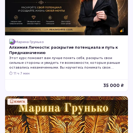
Марина Грунько
Алхимия Личности: раскрытие потенциала и путь к
Предназначению
Этот курс поможет вам лучше понять себя, раскрыть свои
сильные стороны и увидеть те возможности, которые раньше
оставались незамеченными. Вы научитесь понимать свои
природные склонности, принимать более точные решения и
⏱
11 ч 7 мин
строить жизнь в соответствии со своими настоящими
особенностями, а не чужими ожиданиями.
35 000
₽
КНИГА