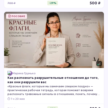
500
₽
700
₽
−
29
%
ПОСОБИЕ
Марина Грунько
Как распознать разрушительные отношения до того,
как они разрушили вас
«Красные флаги, которые мы замечаем слишком поздно» —
практическая рабочая тетрадь, которая поможет вовремя
распознать тревожные сигналы в отношениях, понять, почему
мы часто их игнорируем, и честно оценить, насколько
⏱
1 ч 20 мин
безопасны ваши отношения сегодня.