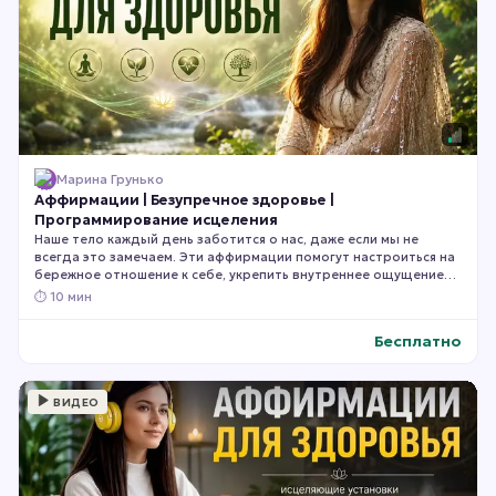
Марина Грунько
Аффирмации | Безупречное здоровье |
Программирование исцеления
Наше тело каждый день заботится о нас, даже если мы не
всегда это замечаем. Эти аффирмации помогут настроиться на
бережное отношение к себе, укрепить внутреннее ощущение
здоровья, наполниться спокойствием и поддержать процесс
⏱
10 мин
восстановления через позитивные установки и регулярную
практику. Слушайте ежедневно в спокойной обстановке,
Бесплатно
позволяя словам постепенно становиться частью вашего
внутреннего диалога.
ВИДЕО