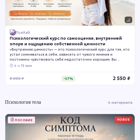
ПсиХаб
Психологический курс по самооценке, внутренней
опоре и ощущению собственной ценности
«Внутренняя ценность» — это психологический курс для тех, кто
устал сомневаться в себе, зависеть от чужого мнения и
постоянно чувствовать себя недостаточно хорошим. Вы
поймёте причины низкой самооценки, укрепите внутреннюю
⏱
4 ч 15 мин
опору, сможете уважать свои границы и начнёте относиться к
себе с большей уверенностью и принятием.
2 550
₽
6 000
₽
−
57
%
Психология тела
4 материала
НОВОЕ
ПОСОБИЕ