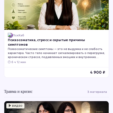
ПсиХаб
Психосоматика, стресс и скрытые причины
симптомов
Психосоматические симптомы — это не выдумка и не слабость
характера. Часто тело начинает сигнализировать о перегрузке,
хроническом стрессе, подавленных эмоциях и внутренних
конфликтах раньше, чем мы это осознаём. Этот курс поможет
⏱
6 ч 12 мин
понять связь между психикой и физическим состоянием, освоить
слышать сигналы своего организма и снизить влияние
4 900
₽
психологических факторов на самочувствие.
Травма и кризис
3 материала
ВИДЕО