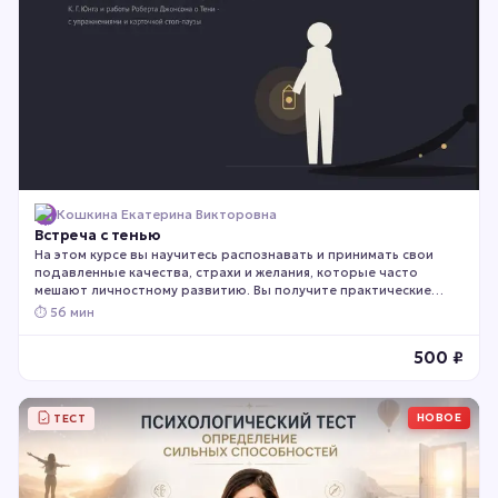
Кошкина Екатерина Викторовна
Встреча с тенью
На этом курсе вы научитесь распознавать и принимать свои
подавленные качества, страхи и желания, которые часто
мешают личностному развитию. Вы получите практические
инструменты для работы с внутренними конфликтами и
⏱
56 мин
обретёте большую целостность и свободу в поведении. Курс
подходит тем, кто готов к глубокой самопознанию, хочет
500
₽
разобраться в своих реакциях и искренне стремится к
личностному росту.
НОВОЕ
ТЕСТ