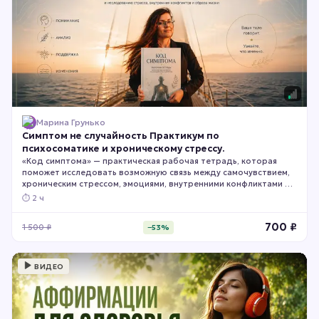
Марина Грунько
Симптом не случайность Практикум по
психосоматике и хроническому стрессу.
«Код симптома» — практическая рабочая тетрадь, которая
поможет исследовать возможную связь между самочувствием,
хроническим стрессом, эмоциями, внутренними конфликтами и
образом жизни. Внутри — диагностические шкалы, карты тела,
⏱
2 ч
вопросы для самоанализа и понятный план первых изменений.
Тетрадь не заменяет медицинскую диагностику и лечение, а
700
₽
1 500
₽
−
53
%
помогает внимательнее относиться к сигналам организма и
лучше понимать факторы, способные влиять на состояние.
ВИДЕО