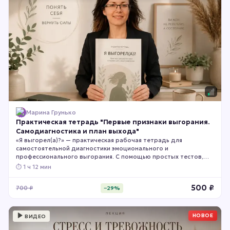
Марина Грунько
Практическая тетрадь "Первые признаки выгорания.
Самодиагностика и план выхода"
«Я выгорел(а)?» — практическая рабочая тетрадь для
самостоятельной диагностики эмоционального и
профессионального выгорания. С помощью простых тестов,
чек-листов и упражнений вы сможете определить, есть ли у вас
⏱
1 ч 12 мин
признаки выгорания, какие сферы жизни уже пострадали и
насколько серьёзным стало ваше состояние. Тетрадь поможет
500
₽
700
₽
−
29
%
увидеть первые тревожные сигналы, оценить уровень
эмоционального истощения и понять, почему откладывать
заботу о себе больше нельзя.
НОВОЕ
ВИДЕО