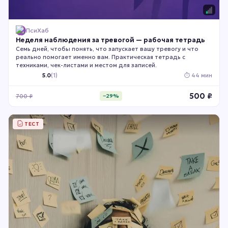
ПсиХаб
Неделя наблюдения за тревогой — рабочая тетрадь
Семь дней, чтобы понять, что запускает вашу тревогу и что
реально помогает именно вам. Практическая тетрадь с
техниками, чек-листами и местом для записей.
5.0
(
1
)
⏱
44 мин
500
₽
700
₽
−
29
%
ТЕСТ